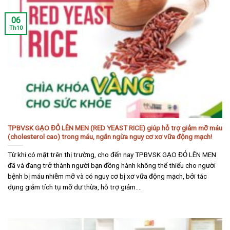
06
Th10
TPBVSK GẠO ĐỎ LÊN MEN (RED YEAST RICE) giúp hỗ trợ giảm mỡ máu
(cholesterol cao) trong máu, ngăn ngừa nguy cơ xơ vữa động mạch!
Từ khi có mặt trên thị trường, cho đến nay TPBVSK GẠO ĐỎ LÊN MEN
đã và đang trở thành người bạn đồng hành không thể thiếu cho người
bệnh bị máu nhiễm mỡ và có nguy cơ bị xơ vữa động mạch, bởi tác
dụng giảm tích tụ mỡ dư thừa, hỗ trợ giảm....