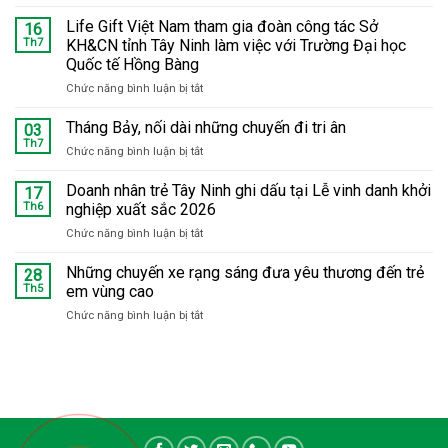
Tháng
Bảy
Life Gift Việt Nam tham gia đoàn công tác Sở
16
tri
Th7
KH&CN tỉnh Tây Ninh làm việc với Trường Đại học
ân:
Quốc tế Hồng Bàng
Hàng
Chức năng bình luận bị tắt
ở
trăm
Life
trẻ
Gift
em
Tháng Bảy, nối dài những chuyến đi tri ân
03
Việt
tại
Th7
Chức năng bình luận bị tắt
ở
Nam
Phú
Tháng
tham
Hữu
Bảy,
Doanh nhân trẻ Tây Ninh ghi dấu tại Lễ vinh danh khởi
17
gia
được
nối
Th6
nghiệp xuất sắc 2026
đoàn
khám
dài
công
bệnh,
Chức năng bình luận bị tắt
ở
những
tác
trao
Doanh
chuyến
Sở
quà
nhân
Những chuyến xe rạng sáng đưa yêu thương đến trẻ
đi
28
KH&CN
trẻ
tri
Th5
em vùng cao
tỉnh
Tây
ân
Tây
Chức năng bình luận bị tắt
ở
Ninh
Ninh
Những
ghi
làm
chuyến
dấu
việc
xe
tại
với
rạng
Lễ
Trường
sáng
vinh
Đại
đưa
danh
học
yêu
khởi
Quốc