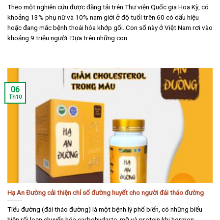
Theo một nghiên cứu được đăng tải trên Thư viện Quốc gia Hoa Kỳ, có
khoảng 13% phụ nữ và 10% nam giới ở độ tuổi trên 60 có dấu hiệu
hoặc đang mắc bệnh thoái hóa khớp gối. Con số này ở Việt Nam rơi vào
khoảng 9 triệu người. Dựa trên những con....
06
Th10
Hạ An Đường cải thiện chỉ số đường huyết cho người đái tháo đường
Tiểu đường (đái tháo đường) là một bệnh lý phổ biến, có những biểu
hiện rối loạn chuyển hóa carbohydarte, mỡ và protein khi hormon