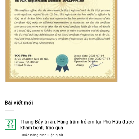
Bài viết mới
Tháng Bảy tri ân: Hàng trăm trẻ em tại Phú Hữu được
27
Th7
khám bệnh, trao quà
Chức năng bình luận bị tắt
ở