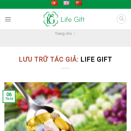
Skip
to
content
Trang chủ
/
LƯU TRỮ TÁC GIẢ:
LIFE GIFT
06
Th10