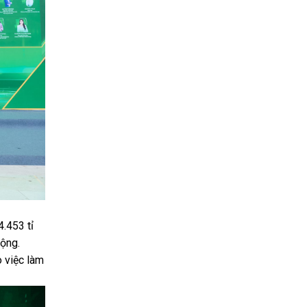
.453 tỉ
động.
o việc làm