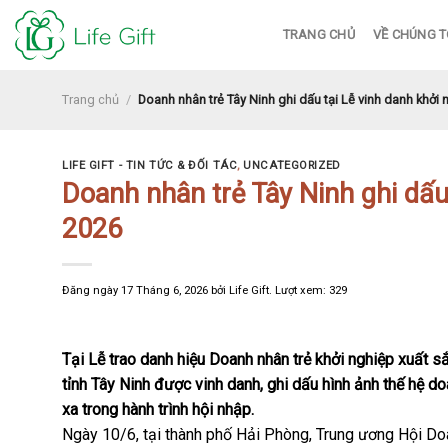
Skip
TRANG CHỦ
VỀ CHÚNG T
to
content
Trang chủ
/
Doanh nhân trẻ Tây Ninh ghi dấu tại Lễ vinh danh khởi 
LIFE GIFT - TIN TỨC & ĐỐI TÁC
,
UNCATEGORIZED
Doanh nhân trẻ Tây Ninh ghi dấu
2026
Đăng ngày
17 Tháng 6, 2026
bởi
Life Gift
. Lượt xem: 329
Tại Lễ trao danh hiệu Doanh nhân trẻ khởi nghiệp xuất s
tỉnh Tây Ninh được vinh danh, ghi dấu hình ảnh thế hệ d
xa trong hành trình hội nhập.
Ngày 10/6, tại thành phố Hải Phòng, Trung ương Hội Doa