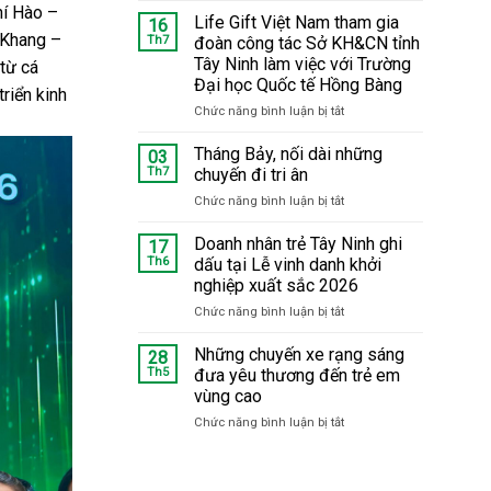
hí Hào –
Bảy
Life Gift Việt Nam tham gia
16
tri
 Khang –
Th7
đoàn công tác Sở KH&CN tỉnh
ân:
Tây Ninh làm việc với Trường
từ cá
Hàng
Đại học Quốc tế Hồng Bàng
riển kinh
trăm
trẻ
Chức năng bình luận bị tắt
ở
em
Life
tại
Gift
Tháng Bảy, nối dài những
03
Phú
Việt
Th7
chuyến đi tri ân
Hữu
Nam
Chức năng bình luận bị tắt
ở
được
tham
Tháng
khám
gia
Bảy,
Doanh nhân trẻ Tây Ninh ghi
bệnh,
đoàn
17
nối
trao
công
Th6
dấu tại Lễ vinh danh khởi
dài
quà
tác
nghiệp xuất sắc 2026
những
Sở
Chức năng bình luận bị tắt
ở
chuyến
KH&CN
Doanh
đi
tỉnh
nhân
tri
Những chuyến xe rạng sáng
Tây
28
trẻ
ân
Th5
đưa yêu thương đến trẻ em
Ninh
Tây
làm
vùng cao
Ninh
việc
Chức năng bình luận bị tắt
ở
ghi
với
Những
dấu
Trường
chuyến
tại
Đại
xe
Lễ
học