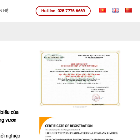
Hotline: 028 7776 6669
N HỆ
c
 biểu của
ọng vươn
hởi nghiệp