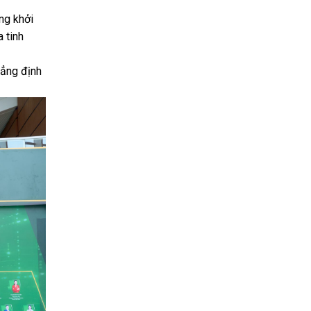
ng khởi
a tinh
hẳng định