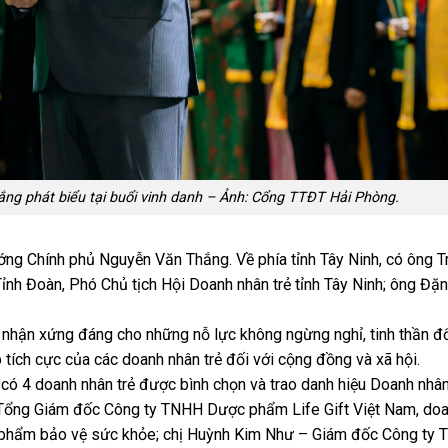
g phát biểu tại buổi vinh danh – Ảnh: Cổng TTĐT Hải Phòng.
ớng Chính phủ Nguyễn Văn Thắng. Về phía tỉnh Tây Ninh, có ông T
ỉnh Đoàn, Phó Chủ tịch Hội Doanh nhân trẻ tỉnh Tây Ninh; ông Đ
i nhận xứng đáng cho những nỗ lực không ngừng nghỉ, tinh thần đ
tích cực của các doanh nhân trẻ đối với cộng đồng và xã hội.
dự có 4 doanh nhân trẻ được bình chọn và trao danh hiệu Doanh nhân
 Tổng Giám đốc Công ty TNHH Dược phẩm Life Gift Việt Nam, do
c phẩm bảo vệ sức khỏe; chị Huỳnh Kim Như – Giám đốc Công ty