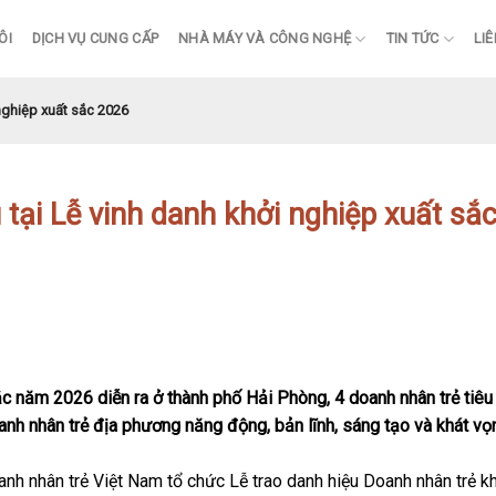
ÔI
DỊCH VỤ CUNG CẤP
NHÀ MÁY VÀ CÔNG NGHỆ
TIN TỨC
LIÊ
nghiệp xuất sắc 2026
 tại Lễ vinh danh khởi nghiệp xuất sắ
ắc năm 2026 diễn ra ở thành phố Hải Phòng, 4 doanh nhân trẻ tiêu
oanh nhân trẻ địa phương năng động, bản lĩnh, sáng tạo và khát v
nh nhân trẻ Việt Nam tổ chức Lễ trao danh hiệu Doanh nhân trẻ k