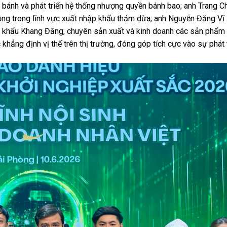
bánh và phát triển hệ thống nhượng quyền bánh bao; anh Trang C
g trong lĩnh vực xuất nhập khẩu thảm dừa; anh Nguyễn Đăng Vĩ
khẩu Khang Đăng, chuyên sản xuất và kinh doanh các sản phẩm 
hẳng định vị thế trên thị trường, đóng góp tích cực vào sự phát t