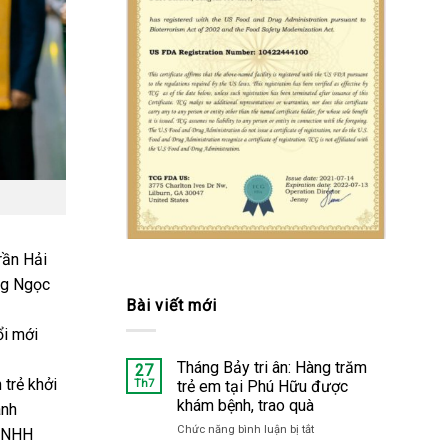
rần Hải
ặng Ngọc
Bài viết mới
ổi mới
Tháng Bảy tri ân: Hàng trăm
27
 trẻ khởi
Th7
trẻ em tại Phú Hữu được
khám bệnh, trao quà
anh
Chức năng bình luận bị tắt
ở
 TNHH
Tháng