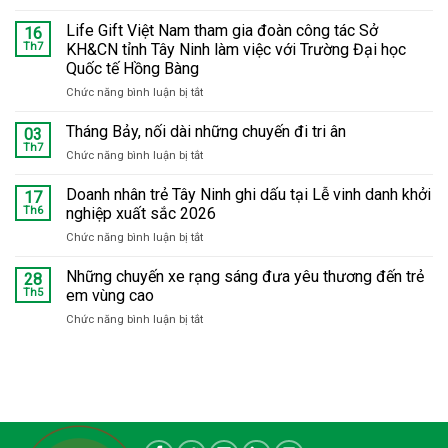
Tháng
Bảy
Life Gift Việt Nam tham gia đoàn công tác Sở
16
tri
Th7
KH&CN tỉnh Tây Ninh làm việc với Trường Đại học
ân:
Quốc tế Hồng Bàng
Hàng
Chức năng bình luận bị tắt
ở
trăm
Life
trẻ
Gift
em
Tháng Bảy, nối dài những chuyến đi tri ân
03
Việt
tại
Th7
Chức năng bình luận bị tắt
ở
Nam
Phú
Tháng
tham
Hữu
Bảy,
Doanh nhân trẻ Tây Ninh ghi dấu tại Lễ vinh danh khởi
17
gia
được
nối
Th6
nghiệp xuất sắc 2026
đoàn
khám
dài
công
bệnh,
Chức năng bình luận bị tắt
ở
những
tác
trao
Doanh
chuyến
Sở
quà
nhân
Những chuyến xe rạng sáng đưa yêu thương đến trẻ
đi
28
KH&CN
trẻ
tri
Th5
em vùng cao
tỉnh
Tây
ân
Tây
Chức năng bình luận bị tắt
ở
Ninh
Ninh
Những
ghi
làm
chuyến
dấu
việc
xe
tại
với
rạng
Lễ
Trường
sáng
vinh
Đại
đưa
danh
học
yêu
khởi