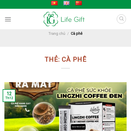
Skip
to
content
Trang chủ
/
Cà phê
THẺ:
CÀ PHÊ
12
Th12