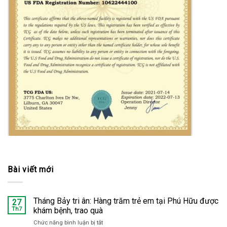
Bài viết mới
Tháng Bảy tri ân: Hàng trăm trẻ em tại Phú Hữu được
27
Th7
khám bệnh, trao quà
Chức năng bình luận bị tắt
ở