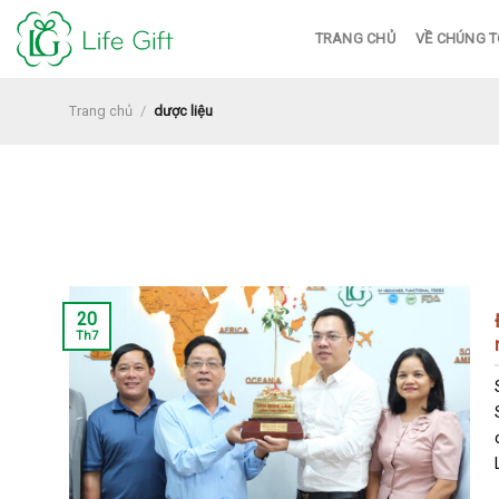
Skip
TRANG CHỦ
VỀ CHÚNG T
to
content
Trang chủ
/
dược liệu
20
Th7