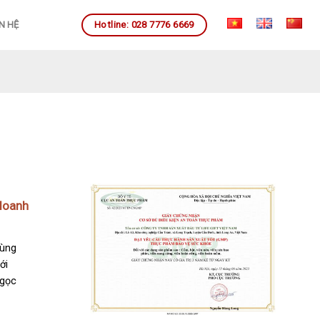
Hotline: 028 7776 6669
N HỆ
doanh
cùng
ới
Ngọc