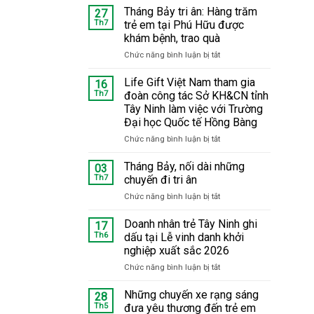
Tháng Bảy tri ân: Hàng trăm
27
Th7
trẻ em tại Phú Hữu được
khám bệnh, trao quà
Chức năng bình luận bị tắt
ở
Tháng
Bảy
Life Gift Việt Nam tham gia
16
tri
Th7
đoàn công tác Sở KH&CN tỉnh
ân:
Tây Ninh làm việc với Trường
Hàng
Đại học Quốc tế Hồng Bàng
trăm
trẻ
Chức năng bình luận bị tắt
ở
em
Life
tại
Gift
Tháng Bảy, nối dài những
03
Phú
Việt
Th7
chuyến đi tri ân
Hữu
Nam
Chức năng bình luận bị tắt
ở
được
tham
Tháng
khám
gia
Bảy,
Doanh nhân trẻ Tây Ninh ghi
bệnh,
đoàn
17
nối
trao
công
Th6
dấu tại Lễ vinh danh khởi
dài
quà
tác
nghiệp xuất sắc 2026
những
Sở
Chức năng bình luận bị tắt
ở
chuyến
KH&CN
Doanh
đi
tỉnh
nhân
tri
Những chuyến xe rạng sáng
Tây
28
trẻ
ân
Th5
đưa yêu thương đến trẻ em
Ninh