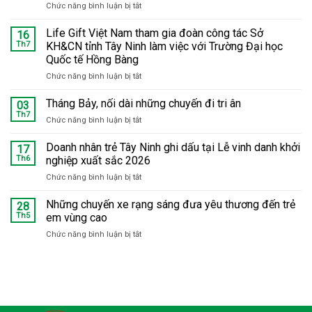
Chức năng bình luận bị tắt
ở
Tháng
Bảy
Life Gift Việt Nam tham gia đoàn công tác Sở
16
tri
Th7
KH&CN tỉnh Tây Ninh làm việc với Trường Đại học
ân:
Quốc tế Hồng Bàng
Hàng
Chức năng bình luận bị tắt
ở
trăm
Life
trẻ
Gift
em
Tháng Bảy, nối dài những chuyến đi tri ân
03
Việt
tại
Th7
Chức năng bình luận bị tắt
ở
Nam
Phú
Tháng
tham
Hữu
Bảy,
Doanh nhân trẻ Tây Ninh ghi dấu tại Lễ vinh danh khởi
17
gia
được
nối
Th6
nghiệp xuất sắc 2026
đoàn
khám
dài
công
bệnh,
Chức năng bình luận bị tắt
ở
những
tác
trao
Doanh
chuyến
Sở
quà
nhân
Những chuyến xe rạng sáng đưa yêu thương đến trẻ
đi
28
KH&CN
trẻ
tri
Th5
em vùng cao
tỉnh
Tây
ân
Tây
Chức năng bình luận bị tắt
ở
Ninh
Ninh
Những
ghi
làm
chuyến
dấu
việc
xe
tại
với
rạng
Lễ
Trường
sáng
vinh
Đại
đưa
danh