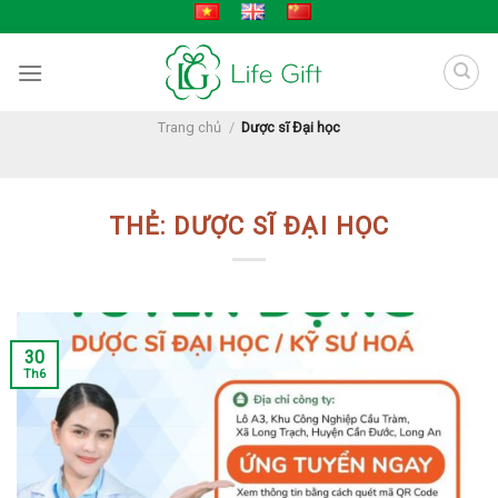
Skip
to
content
Trang chủ
/
Dược sĩ Đại học
THẺ:
DƯỢC SĨ ĐẠI HỌC
30
Th6