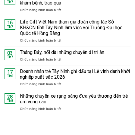
Th7
khám bệnh, trao quà
Chức năng bình luận bị tắt
ở
Tháng
Bảy
Life Gift Việt Nam tham gia đoàn công tác Sở
16
tri
Th7
KH&CN tỉnh Tây Ninh làm việc với Trường Đại học
ân:
Quốc tế Hồng Bàng
Hàng
Chức năng bình luận bị tắt
ở
trăm
Life
trẻ
Gift
em
Tháng Bảy, nối dài những chuyến đi tri ân
03
Việt
tại
Th7
Chức năng bình luận bị tắt
ở
Nam
Phú
Tháng
tham
Hữu
Bảy,
Doanh nhân trẻ Tây Ninh ghi dấu tại Lễ vinh danh khởi
17
gia
được
nối
Th6
nghiệp xuất sắc 2026
đoàn
khám
dài
công
bệnh,
Chức năng bình luận bị tắt
ở
những
tác
trao
Doanh
chuyến
Sở
quà
nhân
Những chuyến xe rạng sáng đưa yêu thương đến trẻ
đi
28
KH&CN
trẻ
tri
Th5
em vùng cao
tỉnh
Tây
ân
Tây
Chức năng bình luận bị tắt
ở
Ninh
Ninh
Những
ghi
làm
chuyến
dấu
việc
xe
tại
với
rạng
Lễ
Trường
sáng