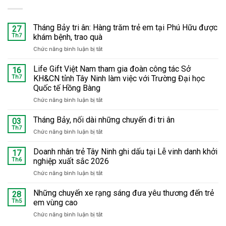
Tháng Bảy tri ân: Hàng trăm trẻ em tại Phú Hữu được
27
Th7
khám bệnh, trao quà
Chức năng bình luận bị tắt
ở
Tháng
Bảy
Life Gift Việt Nam tham gia đoàn công tác Sở
16
tri
Th7
KH&CN tỉnh Tây Ninh làm việc với Trường Đại học
ân:
Quốc tế Hồng Bàng
Hàng
Chức năng bình luận bị tắt
ở
trăm
Life
trẻ
Gift
em
Tháng Bảy, nối dài những chuyến đi tri ân
03
Việt
tại
Th7
Chức năng bình luận bị tắt
ở
Nam
Phú
Tháng
tham
Hữu
Bảy,
Doanh nhân trẻ Tây Ninh ghi dấu tại Lễ vinh danh khởi
17
gia
được
nối
Th6
nghiệp xuất sắc 2026
đoàn
khám
dài
công
bệnh,
Chức năng bình luận bị tắt
ở
những
tác
trao
Doanh
chuyến
Sở
quà
nhân
Những chuyến xe rạng sáng đưa yêu thương đến trẻ
đi
28
KH&CN
trẻ
tri
Th5
em vùng cao
tỉnh
Tây
ân
Tây
Chức năng bình luận bị tắt
ở
Ninh
Ninh
Những
ghi