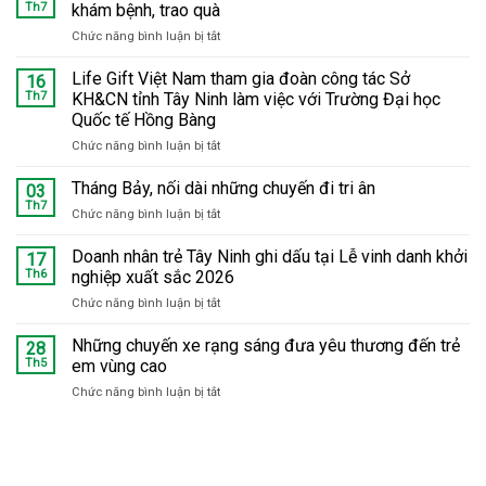
Th7
khám bệnh, trao quà
Chức năng bình luận bị tắt
ở
Tháng
Bảy
Life Gift Việt Nam tham gia đoàn công tác Sở
16
tri
Th7
KH&CN tỉnh Tây Ninh làm việc với Trường Đại học
ân:
Quốc tế Hồng Bàng
Hàng
Chức năng bình luận bị tắt
ở
trăm
Life
trẻ
Gift
em
Tháng Bảy, nối dài những chuyến đi tri ân
03
Việt
tại
Th7
Chức năng bình luận bị tắt
ở
Nam
Phú
Tháng
tham
Hữu
Bảy,
Doanh nhân trẻ Tây Ninh ghi dấu tại Lễ vinh danh khởi
17
gia
được
nối
Th6
nghiệp xuất sắc 2026
đoàn
khám
dài
công
bệnh,
Chức năng bình luận bị tắt
ở
những
tác
trao
Doanh
chuyến
Sở
quà
nhân
Những chuyến xe rạng sáng đưa yêu thương đến trẻ
đi
28
KH&CN
trẻ
tri
Th5
em vùng cao
tỉnh
Tây
ân
Tây
Chức năng bình luận bị tắt
ở
Ninh
Ninh
Những
ghi
làm
chuyến
dấu
việc
xe
tại
với
rạng
Lễ
Trường
sáng