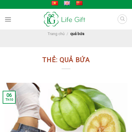
Skip
to
content
Trang chủ
/
quả bứa
THẺ:
QUẢ BỨA
06
Th10