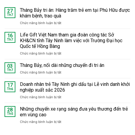
Tháng Bảy tri ân: Hàng trăm trẻ em tại Phú Hữu được
27
Th7
khám bệnh, trao quà
Chức năng bình luận bị tắt
ở
Tháng
Bảy
Life Gift Việt Nam tham gia đoàn công tác Sở
16
tri
Th7
KH&CN tỉnh Tây Ninh làm việc với Trường Đại học
ân:
Quốc tế Hồng Bàng
Hàng
Chức năng bình luận bị tắt
ở
trăm
Life
trẻ
Gift
em
Tháng Bảy, nối dài những chuyến đi tri ân
03
Việt
tại
Th7
Chức năng bình luận bị tắt
ở
Nam
Phú
Tháng
tham
Hữu
Bảy,
Doanh nhân trẻ Tây Ninh ghi dấu tại Lễ vinh danh khởi
17
gia
được
nối
Th6
nghiệp xuất sắc 2026
đoàn
khám
dài
công
bệnh,
Chức năng bình luận bị tắt
ở
những
tác
trao
Doanh
chuyến
Sở
quà
nhân
Những chuyến xe rạng sáng đưa yêu thương đến trẻ
đi
28
KH&CN
trẻ
tri
Th5
em vùng cao
tỉnh
Tây
ân
Tây
Chức năng bình luận bị tắt
ở
Ninh
Ninh
Những
ghi
làm
chuyến
dấu