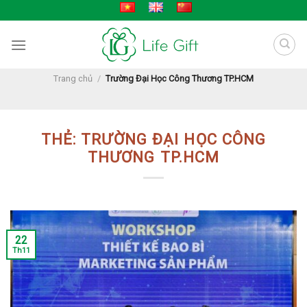
Skip
to
content
Trang chủ
/
Trường Đại Học Công Thương TP.HCM
THẺ:
TRƯỜNG ĐẠI HỌC CÔNG
THƯƠNG TP.HCM
22
Th11