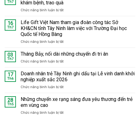
Th7
khám bệnh, trao quà
Chức năng bình luận bị tắt
ở
Tháng
Bảy
Life Gift Việt Nam tham gia đoàn công tác Sở
16
tri
Th7
KH&CN tỉnh Tây Ninh làm việc với Trường Đại học
ân:
Quốc tế Hồng Bàng
Hàng
Chức năng bình luận bị tắt
ở
trăm
Life
trẻ
Gift
em
Tháng Bảy, nối dài những chuyến đi tri ân
03
Việt
tại
Th7
Chức năng bình luận bị tắt
ở
Nam
Phú
Tháng
tham
Hữu
Bảy,
Doanh nhân trẻ Tây Ninh ghi dấu tại Lễ vinh danh khởi
17
gia
được
nối
Th6
nghiệp xuất sắc 2026
đoàn
khám
dài
công
bệnh,
Chức năng bình luận bị tắt
ở
những
tác
trao
Doanh
chuyến
Sở
quà
nhân
Những chuyến xe rạng sáng đưa yêu thương đến trẻ
đi
28
KH&CN
trẻ
tri
Th5
em vùng cao
tỉnh
Tây
ân
Tây
Chức năng bình luận bị tắt
ở
Ninh
Ninh
Những
ghi
làm
chuyến
dấu
việc
xe
tại
với
rạng
Lễ
Trường
sáng