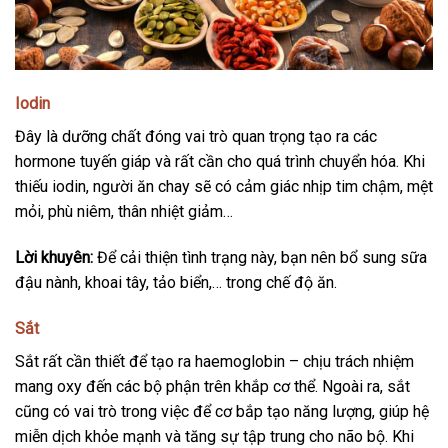
Iodin
Đây là dưỡng chất đóng vai trò quan trọng tạo ra các
hormone tuyến giáp và rất cần cho quá trình chuyển hóa. Khi
thiếu iodin, người ăn chay sẽ có cảm giác nhịp tim chậm, mệt
mỏi, phù niêm, thân nhiệt giảm…
Lời khuyên:
Để cải thiện tình trạng này, bạn nên bổ sung sữa
đậu nành, khoai tây, tảo biển,… trong chế độ ăn.
Sắt
Sắt rất cần thiết để tạo ra haemoglobin – chịu trách nhiệm
mang oxy đến các bộ phận trên khắp cơ thể. Ngoài ra, sắt
cũng có vai trò trong việc để cơ bắp tạo năng lượng, giúp hệ
miễn dịch khỏe mạnh và tăng sự tập trung cho não bộ. Khi