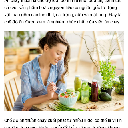
Ăn chay thuần là chế độ loại bỏ thịt ra khỏi bữa ăn, tránh tất
cả các sản phẩm hoặc nguyên liệu có nguồn gốc từ động
vật, bao gồm các loại thịt, cá, trứng, sữa và mật ong. Đây là
chế độ ăn được xem là nghiêm khắc nhất của việc ăn chay.
Chế độ ăn thuần chay xuất phát từ nhiều lí do, có thể là vì tín
ngưỡng tôn giáo. Hoặc vì vấn đề bảo vệ môi trường, không