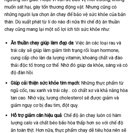
muốn sát hại, gây tổn thương động vật. Nhưng cũng có
những người lựa chọn ăn chay để bảo vệ sức khỏe của bản
thân. Dù xuất phát từ lí do nào đi nữa thì chế độ ăn thuần
chay cũng mang lại một số lợi ích tới sức khỏe như:
Ăn thuần chay giúp làm đẹp da
: Việc ăn các loại rau và
trái cây sẽ giúp làm giảm tình trạng rối loạn hormone,
cung cấp cho làn da lượng vitamin, khoáng chất và đào
thải độc tố trong cơ thể. Nhờ đó giúp da khỏe, sáng và có
độ đàn hồi.
Giúp cải thiện sức khỏe tim mạch:
Những thực phẩm từ
ngũ cốc, rau xanh và trái cây… có chất xơ và khả năng hòa
tan cao. Nhờ vậy, lượng cholesterol sẽ được giảm và
giảm nguy cơ bị đau tim, đột quỵ.
Hỗ trợ giảm cân hiệu quả
: Chế độ ăn chay luôn có hàm
lượng calo và chất béo bão hòa thấp hơn so với chế độ
ăn toàn thịt. Hơn nữa, thực phẩm chay dễ tiêu hóa nên sẽ