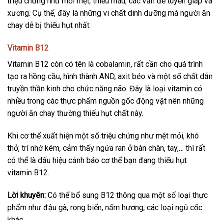
triệu chứng như mỏi mệt, thiếu máu, các vấn đề tuyến giáp và
xương. Cụ thể, đây là những vi chất dinh dưỡng mà người ăn
chay dễ bị thiếu hụt nhất:
Vitamin B12
Vitamin B12 còn có tên là cobalamin, rất cần cho quá trình
tạo ra hồng cầu, hình thành AND, axit béo và một số chất dẫn
truyền thần kinh cho chức năng não. Đây là loại vitamin có
nhiều trong các thực phẩm nguồn gốc động vật nên những
người ăn chay thường thiếu hụt chất này.
Khi cơ thể xuất hiện một số triệu chứng như mệt mỏi, khó
thở, trí nhớ kém, cảm thấy ngứa ran ở bàn chân, tay,… thì rất
có thể là dấu hiệu cảnh báo cơ thể bạn đang thiếu hụt
vitamin B12.
Lời khuyên:
Có thể bổ sung B12 thông qua một số loại thực
phẩm như đậu gà, rong biển, nấm hương, các loại ngũ cốc
khác…