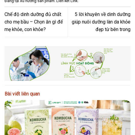
Đăng tại
Xu hướng sản phẩm
. Liên kết
Link
.
Chế độ dinh dưỡng đủ chất
5 lời khuyên về dinh dưỡng
cho mẹ bầu – Chọn ăn gì để
giúp nuôi dưỡng làn da khỏe
mẹ khỏe, con khỏe?
đẹp từ bên trong
Bài viết liên quan