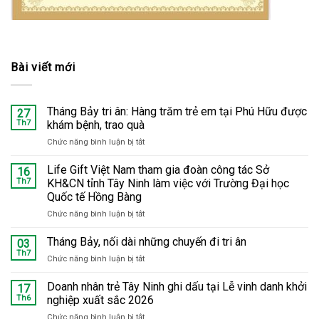
Bài viết mới
Tháng Bảy tri ân: Hàng trăm trẻ em tại Phú Hữu được
27
Th7
khám bệnh, trao quà
Chức năng bình luận bị tắt
ở
Tháng
Bảy
Life Gift Việt Nam tham gia đoàn công tác Sở
16
tri
Th7
KH&CN tỉnh Tây Ninh làm việc với Trường Đại học
ân:
Quốc tế Hồng Bàng
Hàng
Chức năng bình luận bị tắt
ở
trăm
Life
trẻ
Gift
em
Tháng Bảy, nối dài những chuyến đi tri ân
03
Việt
tại
Th7
Chức năng bình luận bị tắt
ở
Nam
Phú
Tháng
tham
Hữu
Bảy,
Doanh nhân trẻ Tây Ninh ghi dấu tại Lễ vinh danh khởi
17
gia
được
nối
Th6
nghiệp xuất sắc 2026
đoàn
khám
dài
công
bệnh,
Chức năng bình luận bị tắt
ở