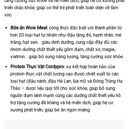
tăng cường sức khỏe và hệ miễn dịch, giúp hệ cơ xương phát
triển chắc khỏe, giúp cơ thể trẻ phát triển toàn diện về tầm
vóc.
Bữa ăn Wow Meal:
công thức đặc biệt với thành phần từ
hơn 20 loại hạt tự nhiên như đậu lăng đỏ, hạnh nhân, mè
trắng, hạt sen… giàu dinh dưỡng, cung cấp đầy đủ các
nhóm dưỡng chất thiết yếu gồm đạm, chất xơ, magie,
viatmin… giúp bổ sung năng lượng, tăng cường sức khỏe.
Protein Thực Vật Cordypro:
sự kết hợp hoàn hảo của
protein thực vật chất lượng cao được chiết xuất từ các
loại hạt (đậu nành, đậu Hà Lan, lúa mì) và Đông Trùng Hạ
Thảo – dược liệu quý tốt cho sức khỏe, giúp bổ sung
nguồn đạm lành mạnh cùng các dưỡng chất thiết yếu hỗ
trợ tăng cường đề kháng và hệ miễn dịch, giúp hệ cơ
xương phát triển, giúp bé ăn ngon miệng.