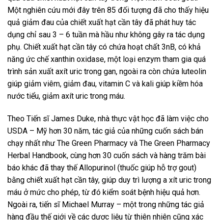
Một nghiên cứu mới đây trên 85 đối tượng đã cho thấy hiệu
quả giảm đau của chiết xuất hạt cần tây đã phát huy tác
dụng chỉ sau 3 – 6 tuần mà hầu như không gây ra tác dụng
phụ. Chiết xuất hạt cần tây có chứa hoạt chất 3nB, có khả
năng ức chế xanthin oxidase, một loại enzym tham gia quá
trình sản xuất axít uric trong gan, ngoài ra còn chứa luteolin
giúp giảm viêm, giảm đau, vitamin C và kali giúp kiềm hóa
nước tiểu, giảm axít uric trong máu.
Theo Tiến sĩ James Duke, nhà thực vật học đã làm việc cho
USDA – Mỹ hơn 30 năm, tác giả của những cuốn sách bán
chạy nhất như The Green Pharmacy và The Green Pharmacy
Herbal Handbook, cùng hơn 30 cuốn sách và hàng trăm bài
báo khác đã thay thế Allopurinol (thuốc giúp hỗ trợ gout)
bằng chiết xuất hạt cần tây, giúp duy trì lượng a xít uric trong
máu ở mức cho phép, từ đó kiểm soát bệnh hiệu quả hơn.
Ngoài ra, tiến sĩ Michael Murray – một trong những tác giả
hàng đầu thế giới về các dược liệu từ thiên nhiên cũng xác