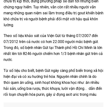
chữa trị kịp thời, đúng phương pháp sẽ dẫn tới những biến
chứng nguy hiểm. Tuy nhiên, vẫn còn rất nhiều người vẫn
mang những quan niệm sai lầm trong điều trị gout khiến bệnh
khó chữa trị và người bệnh phải đối mặt với hậu quả khôn
lường.
Theo số liệu khảo sát của Viện Gút từ tháng 07/2007 đến
07/2012 trên cả nước có hơn 22.000 người mắc bệnh gút.
Trong đó, số bệnh nhân Gút tại Thành phố Hồ Chí Minh là lớn
nhất lên tới 8246 người chiếm hơn 1/3 bệnh nhân gút trên cả
nước.
Từ số liệu cho biết, bệnh Gút ngày càng phổ biến trong xã hội
hiện đại và có xu hướng trẻ hóa. Nguyên nhân chính là do
thói quen ăn uống, sinh hoạt không khoa học như: ăn nhiều
hải sản, uống bia rượu, thức khuya, lười vận động… dẫn đến
rối loạn chuyển hóa purin, gây ứ đọng axit uric trong máu.