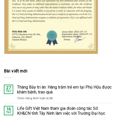
Bài viết mới
Tháng Bảy tri ân: Hàng trăm trẻ em tại Phú Hữu được
27
Th7
khám bệnh, trao quà
Chức năng bình luận bị tắt
ở
Tháng
Bảy
Life Gift Việt Nam tham gia đoàn công tác Sở
16
tri
Th7
KH&CN tỉnh Tây Ninh làm việc với Trường Đại học
ân: