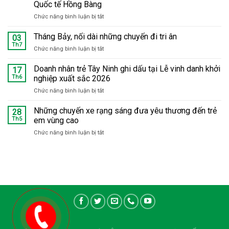
Quốc tế Hồng Bàng
Hàng
Chức năng bình luận bị tắt
ở
trăm
Life
trẻ
Gift
em
Tháng Bảy, nối dài những chuyến đi tri ân
03
Việt
tại
Th7
Chức năng bình luận bị tắt
ở
Nam
Phú
Tháng
tham
Hữu
Bảy,
Doanh nhân trẻ Tây Ninh ghi dấu tại Lễ vinh danh khởi
17
gia
được
nối
Th6
nghiệp xuất sắc 2026
đoàn
khám
dài
công
bệnh,
Chức năng bình luận bị tắt
ở
những
tác
trao
Doanh
chuyến
Sở
quà
nhân
Những chuyến xe rạng sáng đưa yêu thương đến trẻ
đi
28
KH&CN
trẻ
tri
Th5
em vùng cao
tỉnh
Tây
ân
Tây
Chức năng bình luận bị tắt
ở
Ninh
Ninh
Những
ghi
làm
chuyến
dấu
việc
xe
tại
với
rạng
Lễ
Trường
sáng
vinh
Đại
đưa
danh
học
yêu
khởi
Quốc
thương
nghiệp
tế
đến
xuất
Hồng
trẻ
sắc
Bàng
em