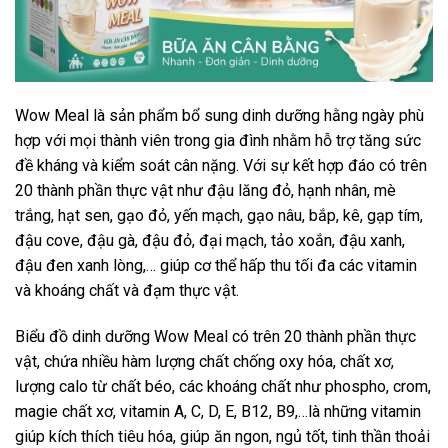
Wow Meal là sản phẩm bổ sung dinh dưỡng hằng ngày phù
hợp với mọi thành viên trong gia đình nhằm hỗ trợ tăng sức
đề kháng và kiểm soát cân nặng. Với sự kết hợp đáo có trên
20 thành phần thực vật như đậu lăng đỏ, hạnh nhân, mè
trắng, hạt sen, gạo đỏ, yến mạch, gạo nâu, bắp, kê, gạp tím,
đậu cove, đậu gà, đậu đỏ, đại mạch, tảo xoắn, đậu xanh,
đậu đen xanh lòng,… giúp cơ thể hấp thu tối đa các vitamin
và khoáng chất và đạm thực vật.
Biểu đồ dinh dưỡng Wow Meal có trên 20 thành phần thực
vật, chứa nhiều hàm lượng chất chống oxy hóa, chất xơ,
lượng calo từ chất béo, các khoáng chất như phospho, crom,
magie chất xơ, vitamin A, C, D, E, B12, B9,…là những vitamin
giúp kích thích tiêu hóa, giúp ăn ngon, ngủ tốt, tinh thần thoải